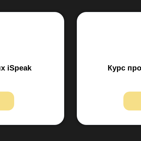
х iSpeak
Курс пр